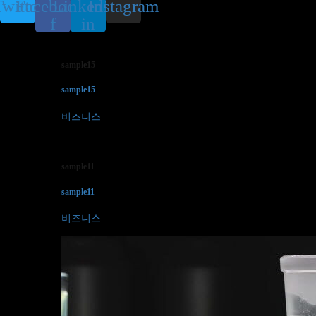
witter
Facebook-
Linkedin-
Instagram
f
in
sample15
sample15
비즈니스
sample11
sample11
비즈니스