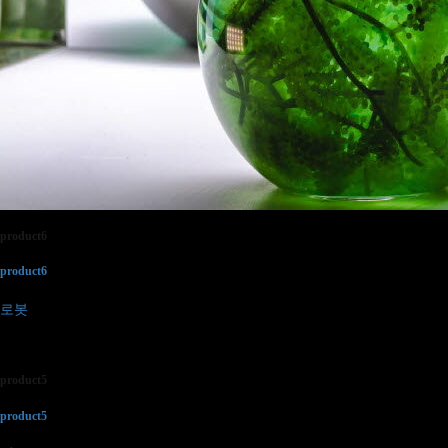
product6
product6
로봇
product5
product5