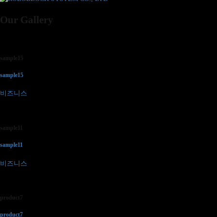
Our Gallery
sample15
sample15
비즈니스
sample11
sample11
비즈니스
product7
product7