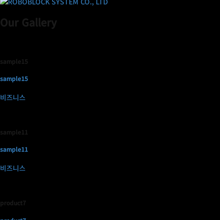
Our Gallery
sample15
sample15
비즈니스
sample11
sample11
비즈니스
product7