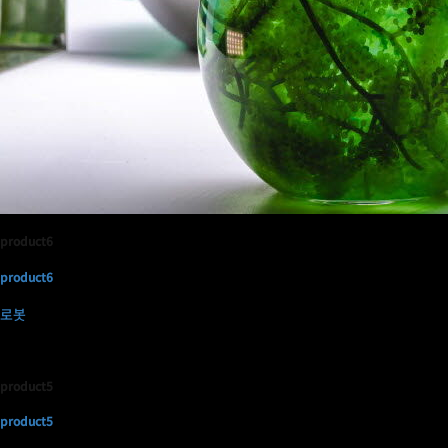
product6
product6
로봇
product5
product5